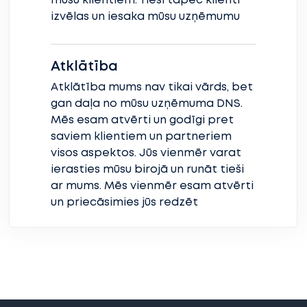
mūsu klientiem. Tieši tāpēc klienti
izvēlas un iesaka mūsu uzņēmumu
Atklātība
Atklātība mums nav tikai vārds, bet
gan daļa no mūsu uzņēmuma DNS.
Mēs esam atvērti un godīgi pret
saviem klientiem un partneriem
visos aspektos. Jūs vienmēr varat
ierasties mūsu birojā un runāt tieši
ar mums. Mēs vienmēr esam atvērti
un priecāsimies jūs redzēt